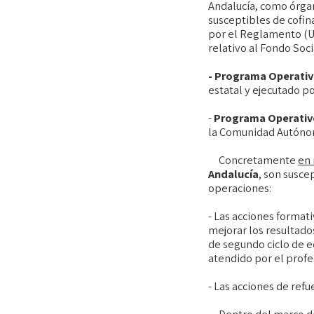
Andalucía, como órgan
susceptibles de cofin
por el Reglamento (U
relativo al Fondo So
- Programa Operati
estatal y ejecutado 
-
Programa Operativo
la Comunidad Autónom
Concretamente
en 
Andalucía
, son susce
operaciones:
- Las acciones format
mejorar los resultado
de segundo ciclo de e
atendido por el prof
- Las acciones de r
Dentro del marco d