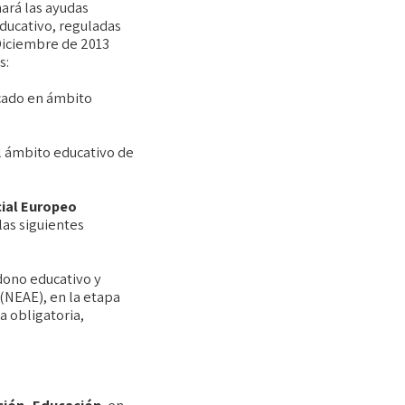
ará las ayudas
ducativo, reguladas
Diciembre de 2013
s:
icado en ámbito
el ámbito educativo de
ial Europeo
las siguientes
dono educativo y
(NEAE), en la etapa
a obligatoria,
ión, Educación
,
en