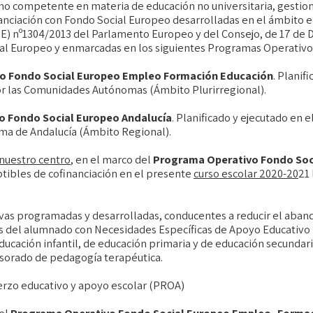
o competente en materia de educación no universitaria, gestion
anciación con Fondo Social Europeo desarrolladas en el ámbito e
E) nº1304/2013 del Parlamento Europeo y del Consejo, de 17 de 
cial Europeo y enmarcadas en los siguientes Programas Operativo
vo Fondo Social Europeo Empleo Formación Educación
. Planif
por las Comunidades Autónomas (Ámbito Plurirregional).
 Fondo Social Europeo Andalucía
. Planificado y ejecutado en 
a de Andalucía (Ámbito Regional).
nuestro centro
, en el marco del
Programa Operativo Fondo Soc
ptibles de cofinanciación en el presente
curso escolar 2020-20
21 
ivas programadas y desarrolladas, conducentes a reducir el aban
s del alumnado con Necesidades Específicas de Apoyo Educativo 
ducación infantil, de educación primaria y de educación secundari
esorado de pedagogía terapéutica.
efuerzo educativo y apoyo escolar (PROA)
el
Programa Operativo Fondo Social Europeo Empleo, Formac